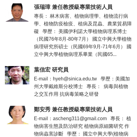
張瑞璋 兼任教授級專業技術人員
服
務
專長： 林木病害、植物病理學、植物流行病
及
學、植物防疫檢疫、植病及昆蟲、農業貿易障
推
礙 學歷： 美國伊利諾大學植物病理系博士
廣
（民國76年8月-80年7月） 國立中興大學植物
相
病理研究所碩士（民國69年9月-71年6月） 國
關
立中興大學植物病理系畢業（民國65...
連
結
葉信宏 研究員
E-mail：hyeh@sinica.edu.tw 學歷：美國加
州大學戴維斯分校博士 專長： 病毒與植物
之交互作用 抗病毒策略之研發
鄭安秀 兼任教授級專業技術人員
E-mail：ascheng311@gmail.com 專長： 植
物病害生態及防治研究 植物病原細菌研究 作
物病蟲害診斷 學歷： 國立中興大學(植物病