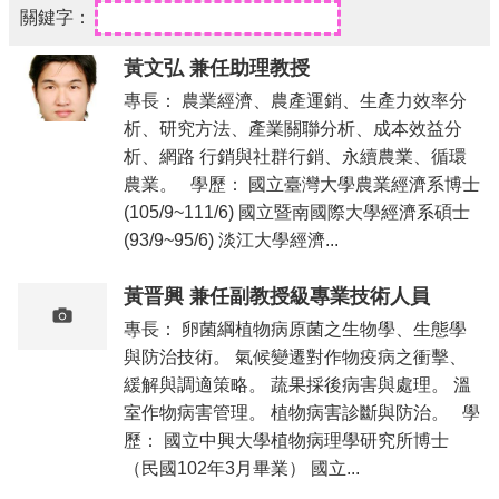
公
告
黃文弘 兼任助理教授
學
專長： 農業經濟、農產運銷、生產力效率分
程
析、研究方法、產業關聯分析、成本效益分
介
析、網路 行銷與社群行銷、永續農業、循環
紹
農業。 學歷： 國立臺灣大學農業經濟系博士
學
(105/9~111/6) 國立暨南國際大學經濟系碩士
程
(93/9~95/6) 淡江大學經濟...
成
員
黃晋興 兼任副教授級專業技術人員
學
專長： 卵菌綱植物病原菌之生物學、生態學
生
資
與防治技術。 氣候變遷對作物疫病之衝擊、
訊
緩解與調適策略。 蔬果採後病害與處理。 溫
室作物病害管理。 植物病害診斷與防治。 學
相
歷： 國立中興大學植物病理學研究所博士
關
辦
（民國102年3月畢業） 國立...
法