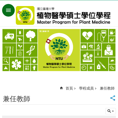
跳到主要內容區塊
進
階
搜
尋
回
首
頁
臺
大
首
頁
網
站
首頁
學程成員
兼任教師
導
覽
兼任教師
English
訊
息