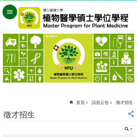
跳到主要內容區塊
進
階
搜
尋
回
首
頁
臺
大
首
頁
網
站
首頁
訊息公告
徵才招生
導
覽
徵才招生
English
訊
息