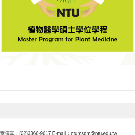
真：(02)3366-9617 E-mail：ntumspm@ntu.edu.tw