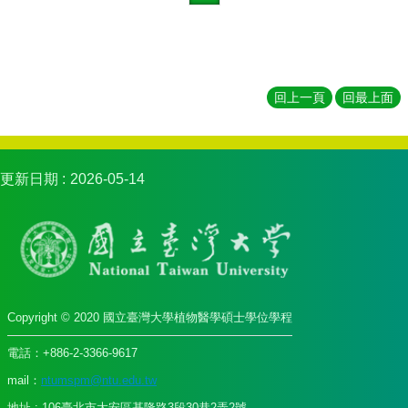
服
務
及
推
回上一頁
回最上面
廣
相
關
連
更新日期
2026-05-14
結
Copyright © 2020 國立臺灣大學植物醫學碩士學位學程
電話：+886-2-3366-9617
mail：
ntumspm@ntu.edu.tw
地址 : 106臺北市大安區基隆路3段30巷2弄2號