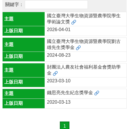
公
告
國立臺灣大學生物資源暨農學院學生
學術論文獎
學
程
2026-04-01
介
紹
國立臺灣大學生物資源暨農學院劉古
雄先生獎學金
學
2024-08-23
程
成
財團法人農友社會福利基金會獎助學
員
金
學
2023-03-10
生
資
錢思亮先生紀念獎學金
訊
2020-03-13
相
關
辦
1
法