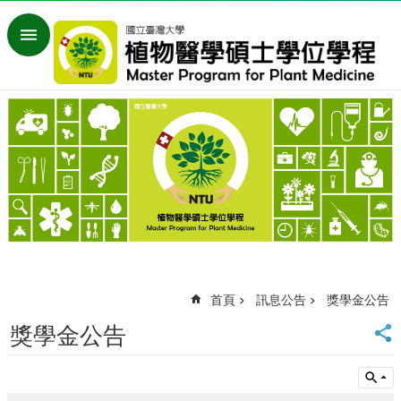
跳到主要內容區塊
進
階
搜
尋
回
首
頁
臺
大
首
頁
網
站
首頁
訊息公告
獎學金公告
導
覽
獎學金公告
English
訊
息